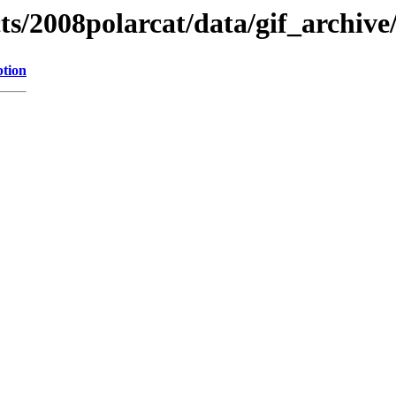
cts/2008polarcat/data/gif_archiv
ption