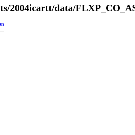
ucts/2004icartt/data/FLXP_CO_A
on